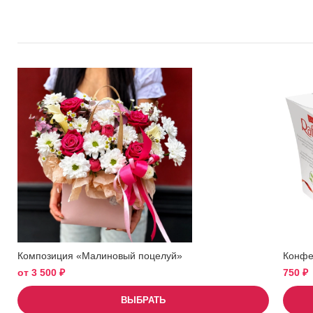
Композиция «Малиновый поцелуй»
Конфет
от
3 500
₽
750
₽
ВЫБРАТЬ