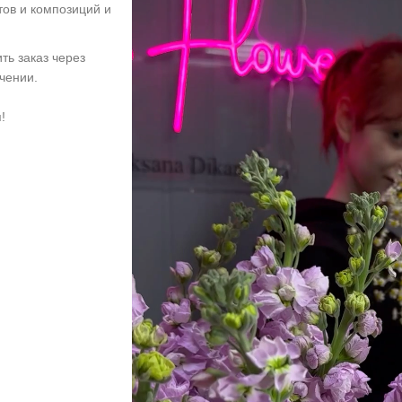
тов и композиций и
ть заказ через
учении.
!