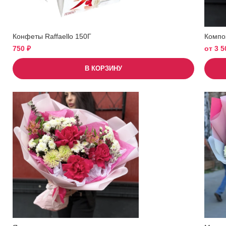
Конфеты Raffaello 150Г
Компо
750
₽
от
3 
В КОРЗИНУ