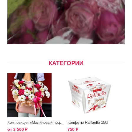
КАТЕГОРИИ
Композиция «Малиновый поцелуй»
Конфеты Raffaello 150Г
от
3 500
₽
750
₽