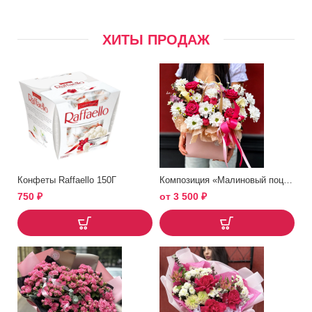
ХИТЫ ПРОДАЖ
Конфеты Raffaello 150Г
Композиция «Малиновый поцелуй»
750
₽
от
3 500
₽