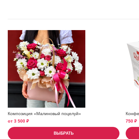
Композиция «Малиновый поцелуй»
Конфет
от
3 500
₽
750
₽
ВЫБРАТЬ