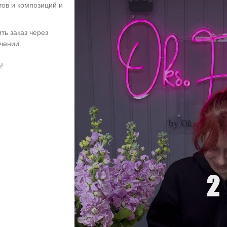
тов и композиций и
ть заказ через
учении.
!