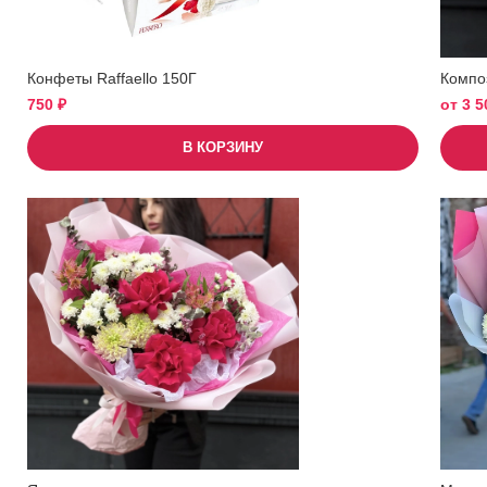
Конфеты Raffaello 150Г
Компо
750
₽
от
3 
В КОРЗИНУ