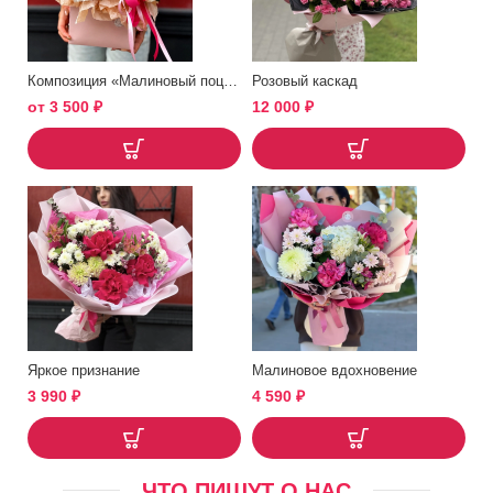
Композиция «Малиновый поцелуй»
Розовый каскад
от
3 500
₽
12 000
₽
Яркое признание
Малиновое вдохновение
3 990
₽
4 590
₽
ЧТО ПИШУТ О НАС