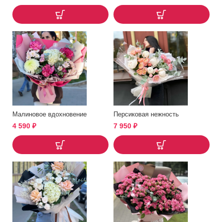
Малиновое вдохновение
Персиковая нежность
4 590
₽
7 950
₽