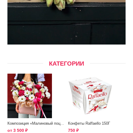
КАТЕГОРИИ
Композиция «Малиновый поцелуй»
Конфеты Raffaello 150Г
от
3 500
₽
750
₽