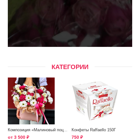
КАТЕГОРИИ
Композиция «Малиновый поцелуй»
Конфеты Raffaello 150Г
от
3 500
₽
750
₽