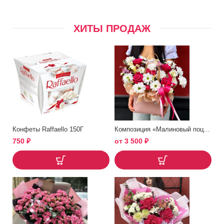
ХИТЫ ПРОДАЖ
Конфеты Raffaello 150Г
Композиция «Малиновый поцелуй»
750
₽
от
3 500
₽