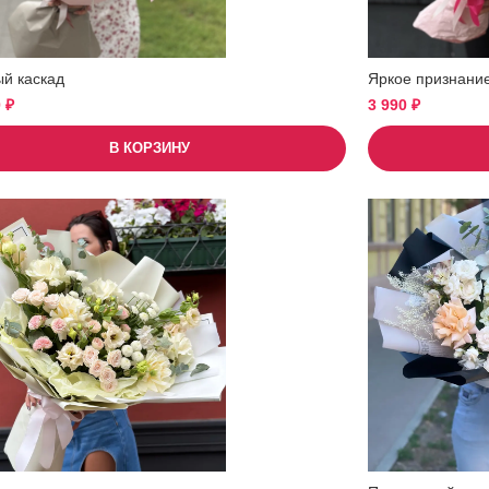
ый каскад
Яркое признани
0
₽
3 990
₽
В КОРЗИНУ