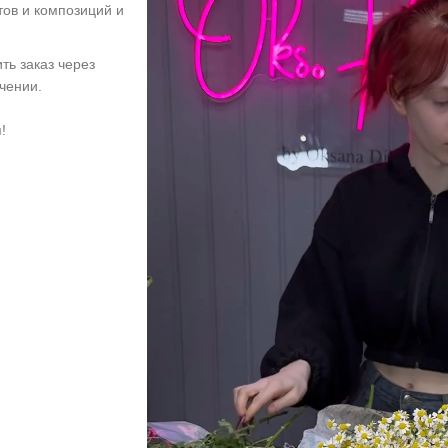
тов и композиций и
ть заказ через
учении.
!