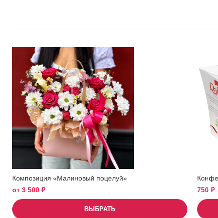
Композиция «Малиновый поцелуй»
Конфет
от
3 500
₽
750
₽
ВЫБРАТЬ