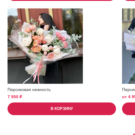
Персиковая нежность
Перси
7 950
₽
от
4 
В КОРЗИНУ