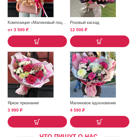
Композиция «Малиновый поцелуй»
Розовый каскад
от
3 500
₽
12 000
₽
Яркое признание
Малиновое вдохновение
3 990
₽
4 590
₽
ЧТО ПИШУТ О НАС