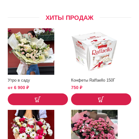
ХИТЫ ПРОДАЖ
Утро в саду
Конфеты Raffaello 150Г
от
6 900
₽
750
₽