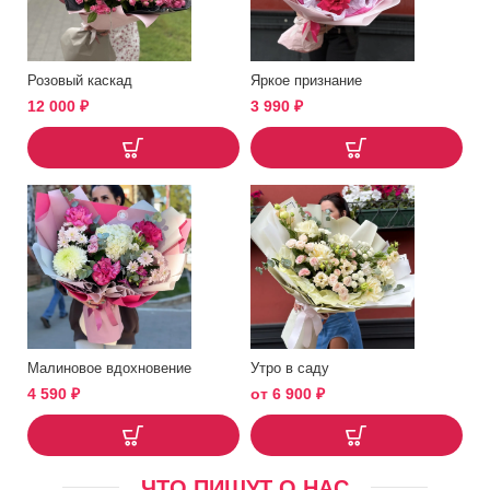
Розовый каскад
Яркое признание
12 000
₽
3 990
₽
Малиновое вдохновение
Утро в саду
4 590
₽
от
6 900
₽
ЧТО ПИШУТ О НАС