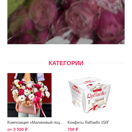
КАТЕГОРИИ
Композиция «Малиновый поцелуй»
Конфеты Raffaello 150Г
от
3 500
₽
750
₽