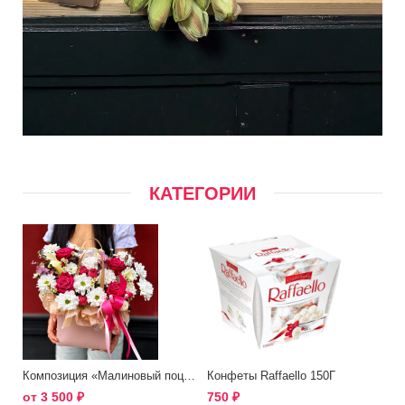
КАТЕГОРИИ
Композиция «Малиновый поцелуй»
Конфеты Raffaello 150Г
от
3 500
₽
750
₽