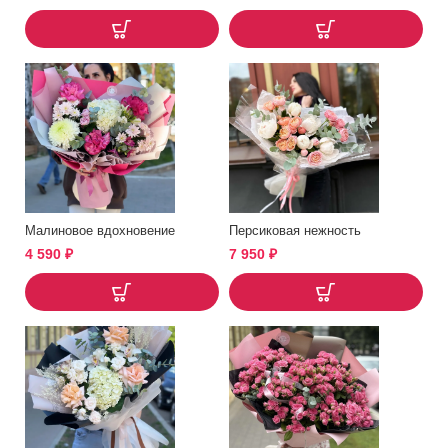
Малиновое вдохновение
Персиковая нежность
4 590
₽
7 950
₽