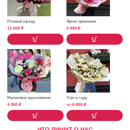
Розовый каскад
Яркое признание
12 000
₽
3 990
₽
Малиновое вдохновение
Утро в саду
4 590
₽
от
6 900
₽
ЧТО ПИШУТ О НАС