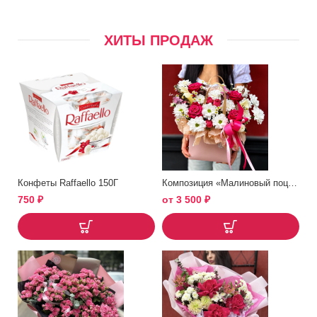
ХИТЫ ПРОДАЖ
Конфеты Raffaello 150Г
Композиция «Малиновый поцелуй»
750
₽
от
3 500
₽