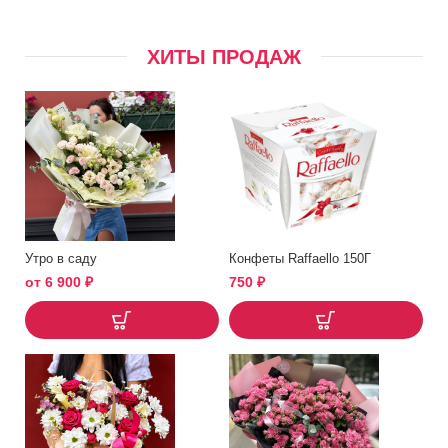
ХИТЫ ПРОДАЖ
Утро в саду
Конфеты Raffaello 150Г
от
6 900
₽
750
₽