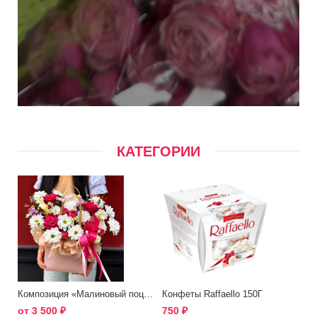
КАТЕГОРИИ
Композиция «Малиновый поцелуй»
Конфеты Raffaello 150Г
от
3 500
₽
750
₽