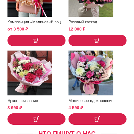
Композиция «Малиновый поцелуй»
Розовый каскад
от
3 500
₽
12 000
₽
Яркое признание
Малиновое вдохновение
3 990
₽
4 590
₽
ЧТО ПИШУТ О НАС