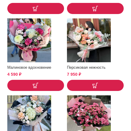
Малиновое вдохновение
Персиковая нежность
4 590
₽
7 950
₽