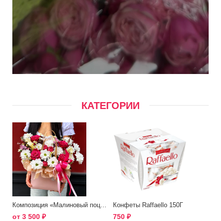
КАТЕГОРИИ
Композиция «Малиновый поцелуй»
Конфеты Raffaello 150Г
от
3 500
₽
750
₽