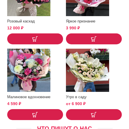
Розовый каскад
Яркое признание
12 000
₽
3 990
₽
Малиновое вдохновение
Утро в саду
4 590
₽
от
6 900
₽
ЧТО ПИШУТ О НАС