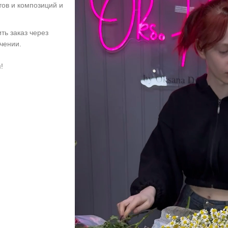
тов и композиций и
ть заказ через
учении.
!