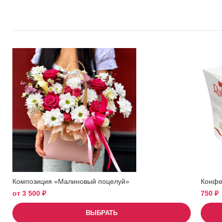
Композиция «Малиновый поцелуй»
Конфет
от
3 500
₽
750
₽
ВЫБРАТЬ