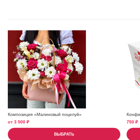
Композиция «Малиновый поцелуй»
Конфет
от
3 500
₽
750
₽
ВЫБРАТЬ