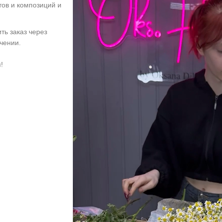
тов и композиций и
ть заказ через
учении.
!