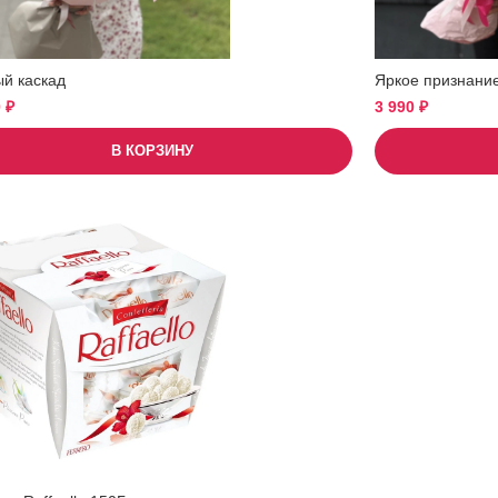
ый каскад
Яркое признани
0
₽
3 990
₽
В КОРЗИНУ