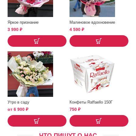
Яркое признание
Малиновое вдохновение
3 990
₽
4 590
₽
Утро в саду
Конфеты Raffaello 150Г
от
6 900
₽
750
₽
ЧТО ПИШУТ О НАС