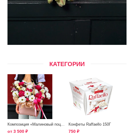
КАТЕГОРИИ
Композиция «Малиновый поцелуй»
Конфеты Raffaello 150Г
от
3 500
₽
750
₽