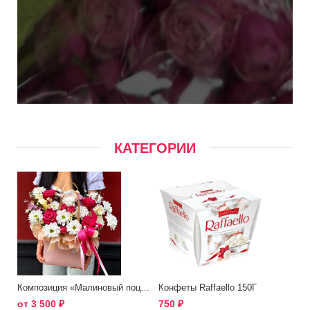
КАТЕГОРИИ
Композиция «Малиновый поцелуй»
Конфеты Raffaello 150Г
от
3 500
₽
750
₽