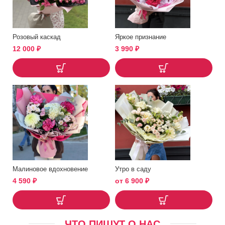
Розовый каскад
Яркое признание
12 000
₽
3 990
₽
Малиновое вдохновение
Утро в саду
4 590
₽
от
6 900
₽
ЧТО ПИШУТ О НАС