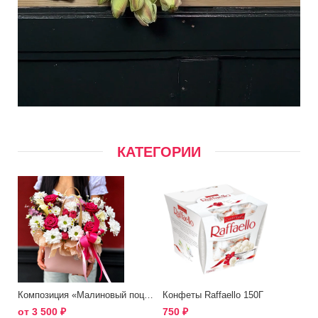
КАТЕГОРИИ
Композиция «Малиновый поцелуй»
Конфеты Raffaello 150Г
от
3 500
₽
750
₽