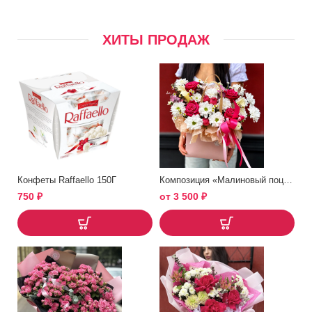
ХИТЫ ПРОДАЖ
Конфеты Raffaello 150Г
Композиция «Малиновый поцелуй»
750
₽
от
3 500
₽