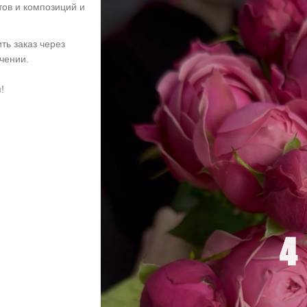
тов и композиций и
ть заказ через
учении.
!