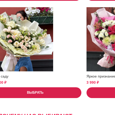
 саду
Яркое признани
900
₽
3 990
₽
ВЫБРАТЬ