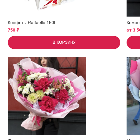
Конфеты Raffaello 150Г
Компо
750
₽
от
3 
В КОРЗИНУ