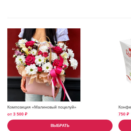
Композиция «Малиновый поцелуй»
Конфет
от
3 500
₽
750
₽
ВЫБРАТЬ