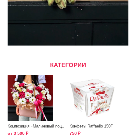
КАТЕГОРИИ
Композиция «Малиновый поцелуй»
Конфеты Raffaello 150Г
от
3 500
₽
750
₽