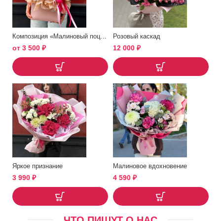
Композиция «Малиновый поцелуй»
Розовый каскад
от
3 500
₽
12 000
₽
Яркое признание
Малиновое вдохновение
3 990
₽
4 590
₽
ЧТО ПИШУТ О НАС