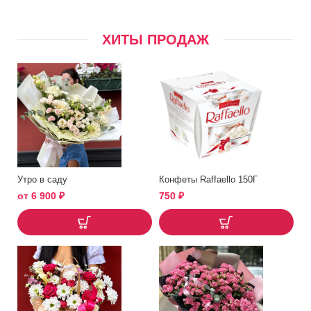
ХИТЫ ПРОДАЖ
Утро в саду
Конфеты Raffaello 150Г
от
6 900
₽
750
₽