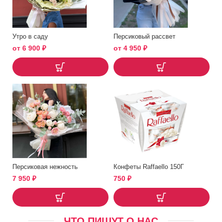
Утро в саду
Персиковый рассвет
от
6 900
₽
от
4 950
₽
Персиковая нежность
Конфеты Raffaello 150Г
7 950
₽
750
₽
ЧТО ПИШУТ О НАС