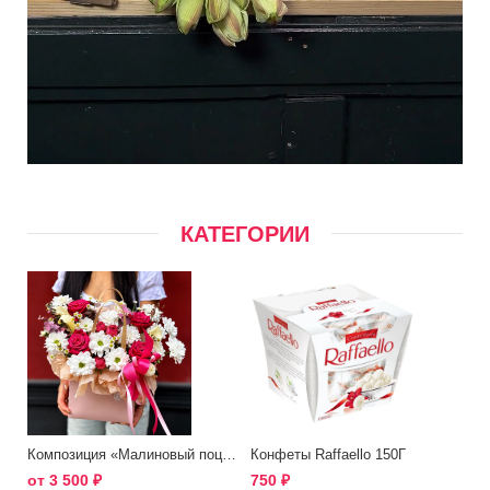
КАТЕГОРИИ
Композиция «Малиновый поцелуй»
Конфеты Raffaello 150Г
от
3 500
₽
750
₽