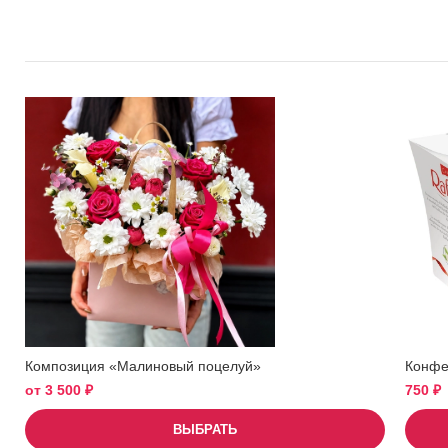
Композиция «Малиновый поцелуй»
Конфет
от
3 500
₽
750
₽
ВЫБРАТЬ