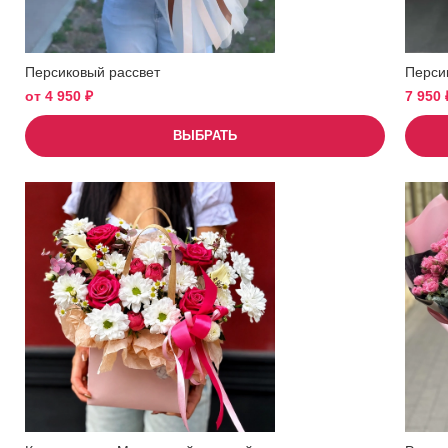
Персиковый рассвет
Перси
от
4 950
₽
7 950
ВЫБРАТЬ