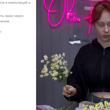
тов и композиций и
ть заказ через
учении.
!