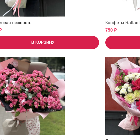
ковая нежность
Конфеты Raffael
₽
750
₽
В КОРЗИНУ