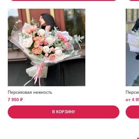
Персиковая нежность
Перси
7 950
₽
от
4 
В КОРЗИНУ