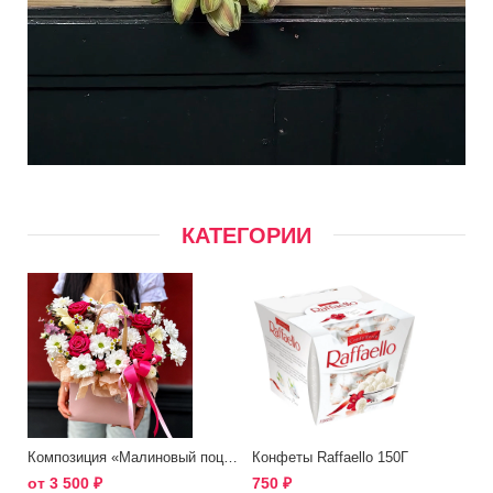
КАТЕГОРИИ
Композиция «Малиновый поцелуй»
Конфеты Raffaello 150Г
от
3 500
₽
750
₽