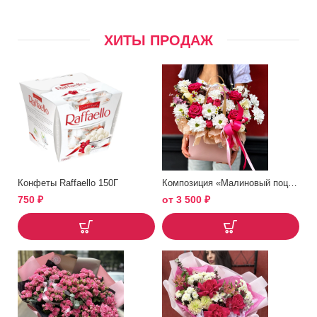
ХИТЫ ПРОДАЖ
Конфеты Raffaello 150Г
Композиция «Малиновый поцелуй»
750
₽
от
3 500
₽