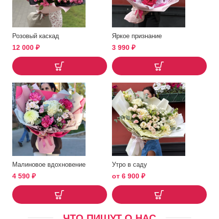
Розовый каскад
Яркое признание
12 000
₽
3 990
₽
Малиновое вдохновение
Утро в саду
4 590
₽
от
6 900
₽
ЧТО ПИШУТ О НАС