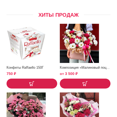
ХИТЫ ПРОДАЖ
Конфеты Raffaello 150Г
Композиция «Малиновый поцелуй»
750
₽
от
3 500
₽