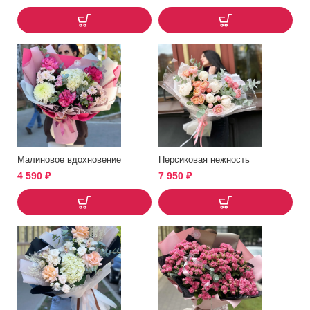
Малиновое вдохновение
Персиковая нежность
4 590
₽
7 950
₽