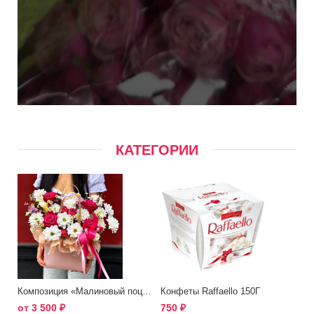
КАТЕГОРИИ
Композиция «Малиновый поцелуй»
Конфеты Raffaello 150Г
от
3 500
₽
750
₽