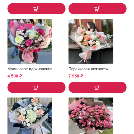
Малиновое вдохновение
Персиковая нежность
4 590
₽
7 950
₽