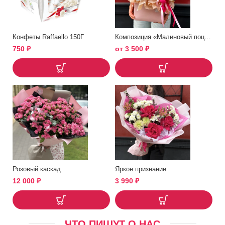
Конфеты Raffaello 150Г
Композиция «Малиновый поцелуй»
750
₽
от
3 500
₽
Розовый каскад
Яркое признание
12 000
₽
3 990
₽
ЧТО ПИШУТ О НАС