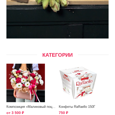
КАТЕГОРИИ
Композиция «Малиновый поцелуй»
Конфеты Raffaello 150Г
от
3 500
₽
750
₽