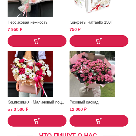
Персиковая нежность
Конфеты Raffaello 150Г
7 950
₽
750
₽
Композиция «Малиновый поцелуй»
Розовый каскад
от
3 500
₽
12 000
₽
ЧТО ПИШУТ О НАС