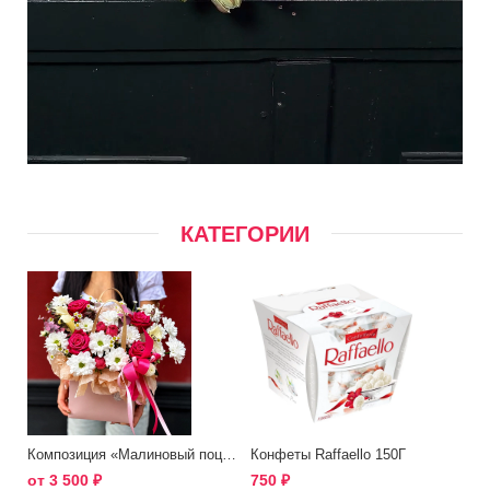
КАТЕГОРИИ
Композиция «Малиновый поцелуй»
Конфеты Raffaello 150Г
от
3 500
₽
750
₽