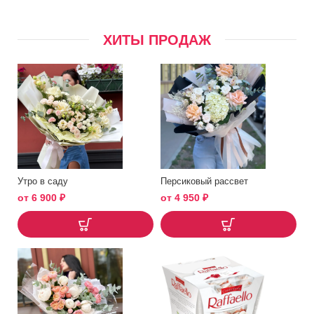
ХИТЫ ПРОДАЖ
Утро в саду
Персиковый рассвет
от
6 900
₽
от
4 950
₽