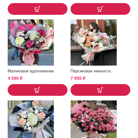
Малиновое вдохновение
Персиковая нежность
4 590
₽
7 950
₽