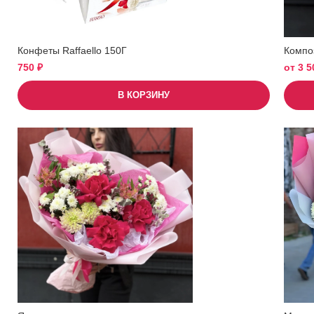
Конфеты Raffaello 150Г
Компо
750
₽
от
3 
В КОРЗИНУ