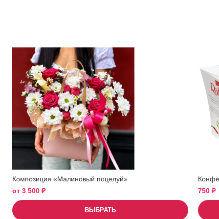
Композиция «Малиновый поцелуй»
Конфет
от
3 500
₽
750
₽
ВЫБРАТЬ