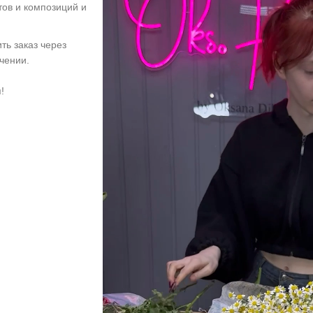
тов и композиций и
ть заказ через
учении.
!