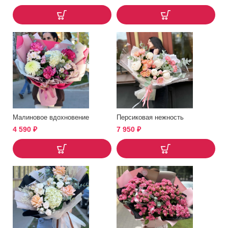
Малиновое вдохновение
Персиковая нежность
4 590
₽
7 950
₽