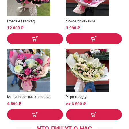
Розовый каскад
Яркое признание
12 000
₽
3 990
₽
Малиновое вдохновение
Утро в саду
4 590
₽
от
6 900
₽
ЧТО ПИШУТ О НАС