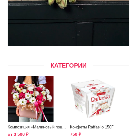
КАТЕГОРИИ
Композиция «Малиновый поцелуй»
Конфеты Raffaello 150Г
от
3 500
₽
750
₽