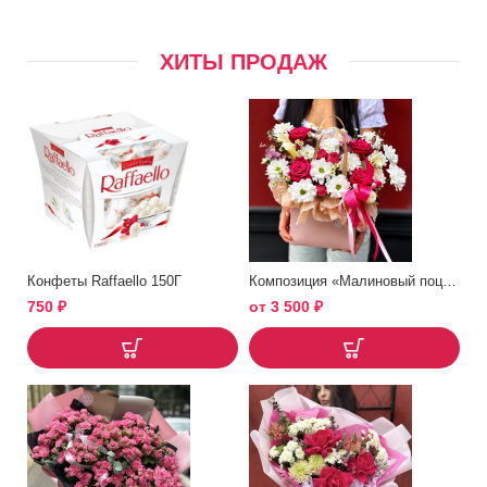
ХИТЫ ПРОДАЖ
Конфеты Raffaello 150Г
Композиция «Малиновый поцелуй»
750
₽
от
3 500
₽