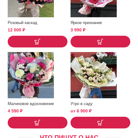
Розовый каскад
Яркое признание
12 000
₽
3 990
₽
Малиновое вдохновение
Утро в саду
4 590
₽
от
6 900
₽
ЧТО ПИШУТ О НАС