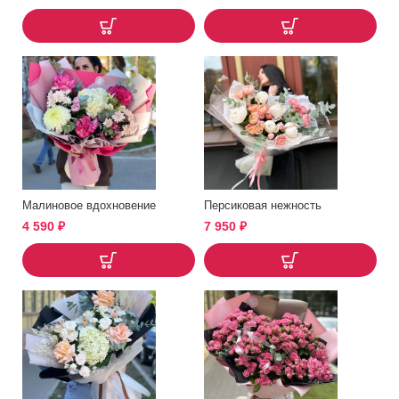
Малиновое вдохновение
Персиковая нежность
4 590
₽
7 950
₽