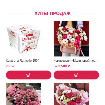
ХИТЫ ПРОДАЖ
Конфеты Raffaello 150Г
Композиция «Малиновый поцелуй»
750
₽
от
3 500
₽