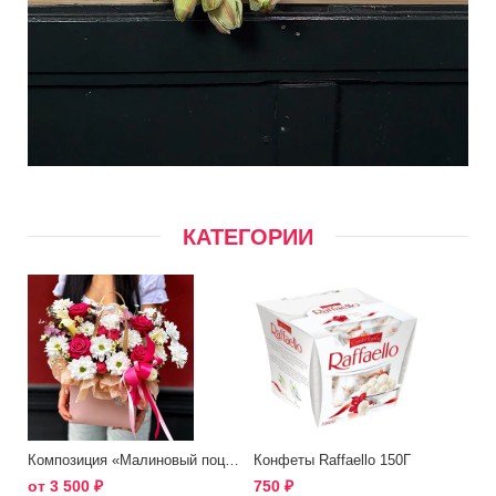
КАТЕГОРИИ
Композиция «Малиновый поцелуй»
Конфеты Raffaello 150Г
от
3 500
₽
750
₽