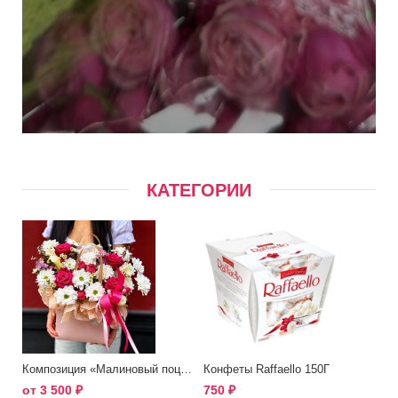
КАТЕГОРИИ
Композиция «Малиновый поцелуй»
Конфеты Raffaello 150Г
от
3 500
₽
750
₽