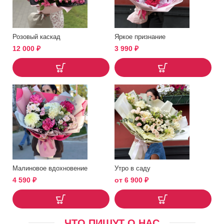
Розовый каскад
Яркое признание
12 000
₽
3 990
₽
Малиновое вдохновение
Утро в саду
4 590
₽
от
6 900
₽
ЧТО ПИШУТ О НАС