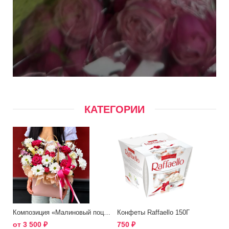
КАТЕГОРИИ
Композиция «Малиновый поцелуй»
Конфеты Raffaello 150Г
от
3 500
₽
750
₽