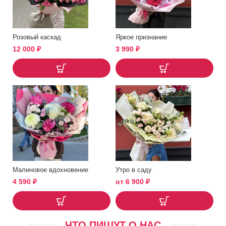
Розовый каскад
Яркое признание
12 000
₽
3 990
₽
Малиновое вдохновение
Утро в саду
4 590
₽
от
6 900
₽
ЧТО ПИШУТ О НАС