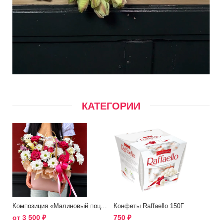
КАТЕГОРИИ
Композиция «Малиновый поцелуй»
Конфеты Raffaello 150Г
от
3 500
₽
750
₽