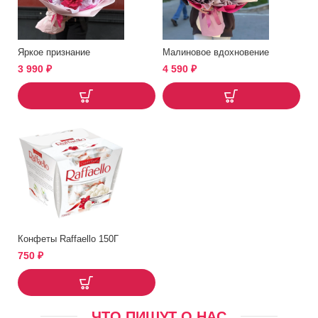
Яркое признание
Малиновое вдохновение
3 990
₽
4 590
₽
Конфеты Raffaello 150Г
750
₽
ЧТО ПИШУТ О НАС