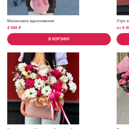
Малиновое вдохновение
Утро в
4 590
₽
от
6 
В КОРЗИНУ