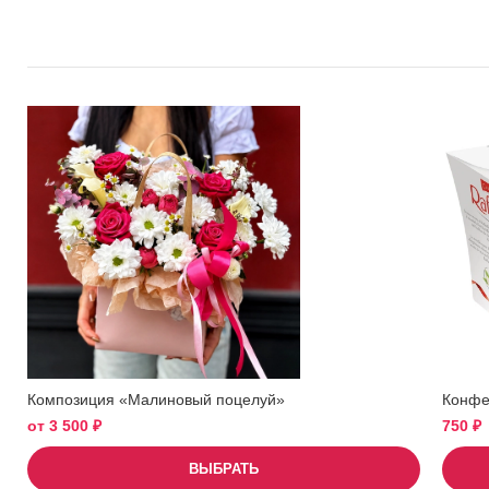
Композиция «Малиновый поцелуй»
Конфет
от
3 500
₽
750
₽
ВЫБРАТЬ