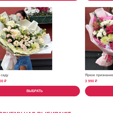
 саду
Яркое признани
900
₽
3 990
₽
ВЫБРАТЬ