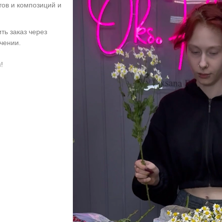
тов и композиций и
ть заказ через
учении.
!