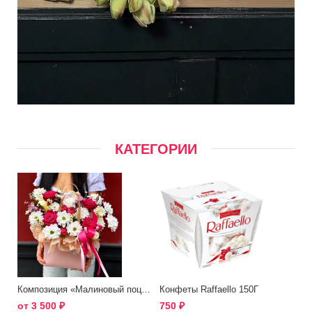
КАТЕГОРИИ
Композиция «Малиновый поцелуй»
Конфеты Raffaello 150Г
от
3 500
₽
750
₽