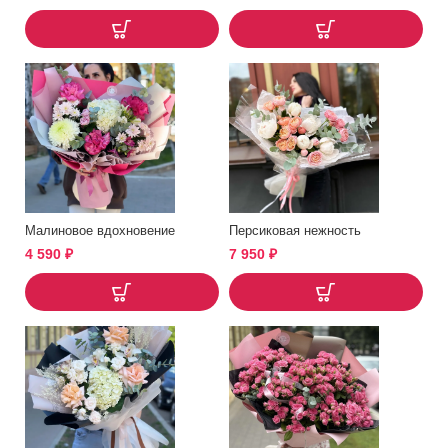
Малиновое вдохновение
Персиковая нежность
4 590
₽
7 950
₽