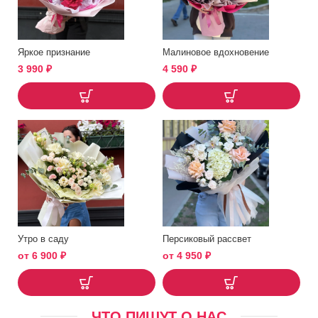
Яркое признание
Малиновое вдохновение
3 990
₽
4 590
₽
Утро в саду
Персиковый рассвет
от
6 900
₽
от
4 950
₽
ЧТО ПИШУТ О НАС