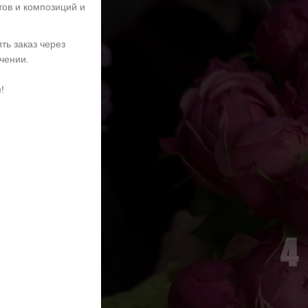
тов и композиций и
ть заказ через
учении.
!