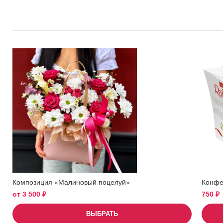
Композиция «Малиновый поцелуй»
Конфет
от
3 500
₽
750
₽
ВЫБРАТЬ