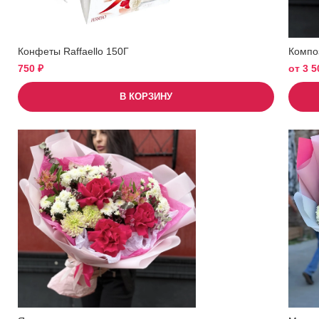
Конфеты Raffaello 150Г
Компо
750
₽
от
3 
В КОРЗИНУ