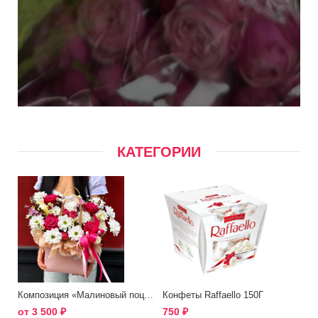
КАТЕГОРИИ
Композиция «Малиновый поцелуй»
Конфеты Raffaello 150Г
от
3 500
₽
750
₽