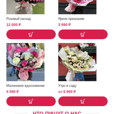
Розовый каскад
Яркое признание
12 000
₽
3 990
₽
Малиновое вдохновение
Утро в саду
4 590
₽
от
6 900
₽
ЧТО ПИШУТ О НАС