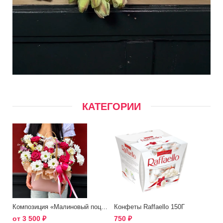
КАТЕГОРИИ
Композиция «Малиновый поцелуй»
Конфеты Raffaello 150Г
от
3 500
₽
750
₽