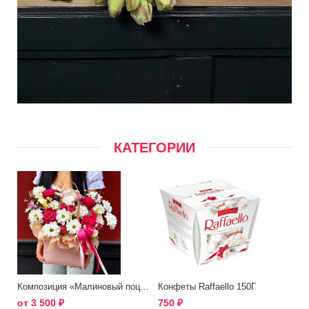
КАТЕГОРИИ
Композиция «Малиновый поцелуй»
Конфеты Raffaello 150Г
от
3 500
₽
750
₽