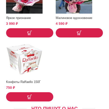
Яркое признание
Малиновое вдохновение
3 990
₽
4 590
₽
Конфеты Raffaello 150Г
750
₽
ЧТО ПИШУТ О НАС