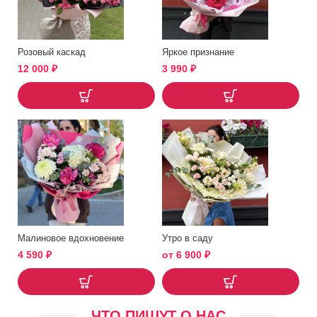
Розовый каскад
Яркое признание
12 000
₽
3 990
₽
Малиновое вдохновение
Утро в саду
4 590
₽
от
6 900
₽
ЧТО ПИШУТ О НАС