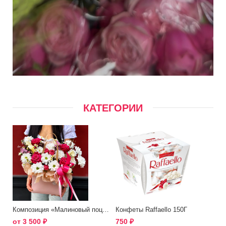
КАТЕГОРИИ
Композиция «Малиновый поцелуй»
Конфеты Raffaello 150Г
от
3 500
₽
750
₽