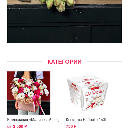
КАТЕГОРИИ
Композиция «Малиновый поцелуй»
Конфеты Raffaello 150Г
от
3 500
₽
750
₽