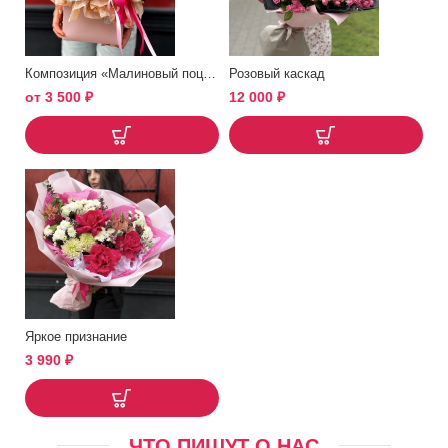
Композиция «Малиновый поцелуй»
Розовый каскад
от
3 500
₽
12 000
₽
Яркое признание
3 990
₽
ЧТО ПИШУТ О НАС