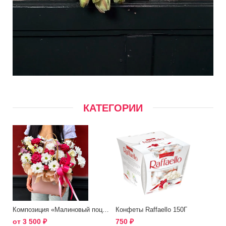
КАТЕГОРИИ
Композиция «Малиновый поцелуй»
Конфеты Raffaello 150Г
от
3 500
₽
750
₽