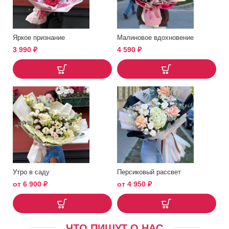
Яркое признание
Малиновое вдохновение
3 990
₽
4 590
₽
Утро в саду
Персиковый рассвет
от
6 900
₽
от
4 950
₽
ЧТО ПИШУТ О НАС