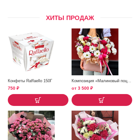
ХИТЫ ПРОДАЖ
Конфеты Raffaello 150Г
Композиция «Малиновый поцелуй»
750
₽
от
3 500
₽