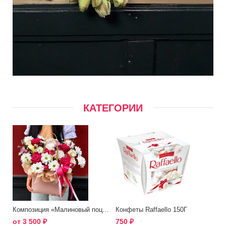
КАТЕГОРИИ
Композиция «Малиновый поцелуй»
Конфеты Raffaello 150Г
от
3 500
₽
750
₽