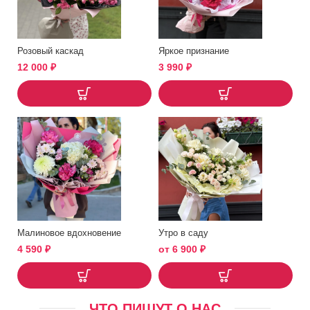
Розовый каскад
Яркое признание
12 000
₽
3 990
₽
Малиновое вдохновение
Утро в саду
4 590
₽
от
6 900
₽
ЧТО ПИШУТ О НАС