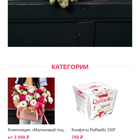
КАТЕГОРИИ
Композиция «Малиновый поцелуй»
Конфеты Raffaello 150Г
от
3 500
₽
750
₽