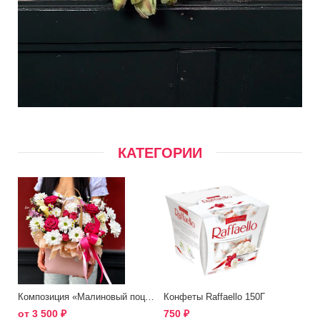
КАТЕГОРИИ
Композиция «Малиновый поцелуй»
Конфеты Raffaello 150Г
от
3 500
₽
750
₽