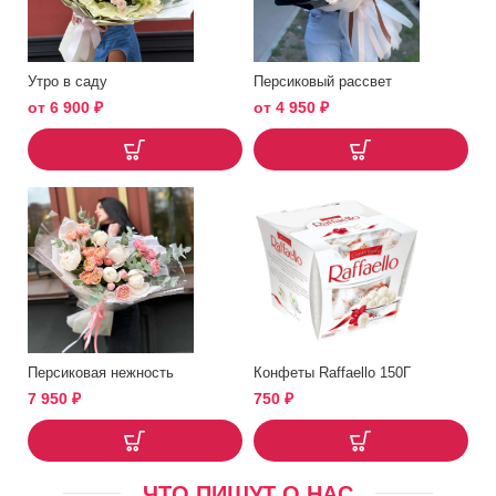
Утро в саду
Персиковый рассвет
от
6 900
₽
от
4 950
₽
Персиковая нежность
Конфеты Raffaello 150Г
7 950
₽
750
₽
ЧТО ПИШУТ О НАС