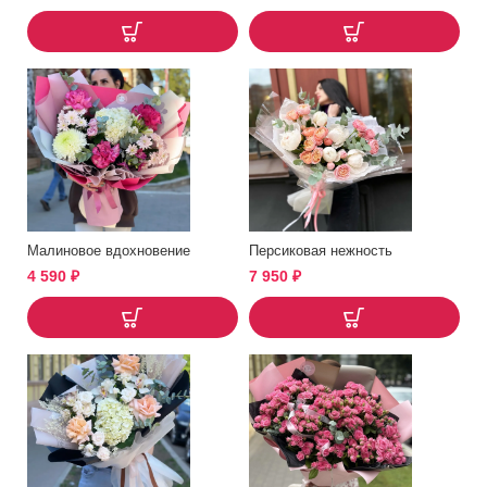
Малиновое вдохновение
Персиковая нежность
4 590
₽
7 950
₽