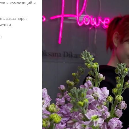
тов и композиций и
ть заказ через
учении.
!