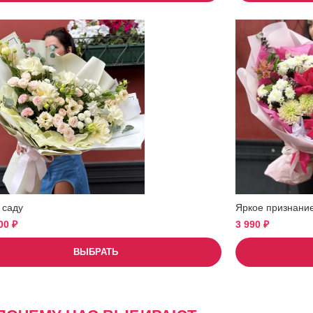
 саду
Яркое признани
900
₽
3 990
₽
ВЫБРАТЬ