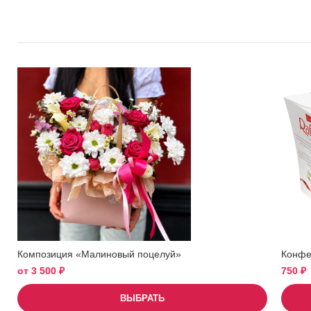
Композиция «Малиновый поцелуй»
Конфет
от
3 500
₽
750
₽
ВЫБРАТЬ