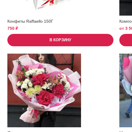
Конфеты Raffaello 150Г
Компо
750
₽
от
3 
В КОРЗИНУ