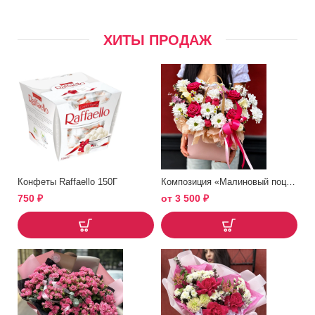
ХИТЫ ПРОДАЖ
Конфеты Raffaello 150Г
Композиция «Малиновый поцелуй»
750
₽
от
3 500
₽