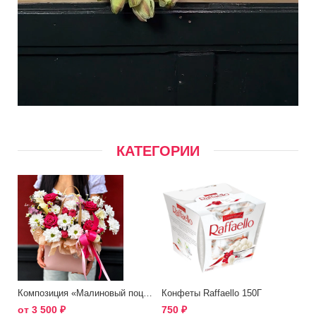
КАТЕГОРИИ
Композиция «Малиновый поцелуй»
Конфеты Raffaello 150Г
от
3 500
₽
750
₽