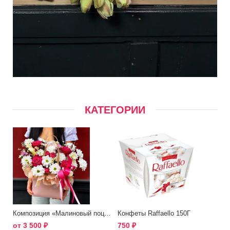
КАТЕГОРИИ
Композиция «Малиновый поцелуй»
Конфеты Raffaello 150Г
от
3 500
₽
750
₽