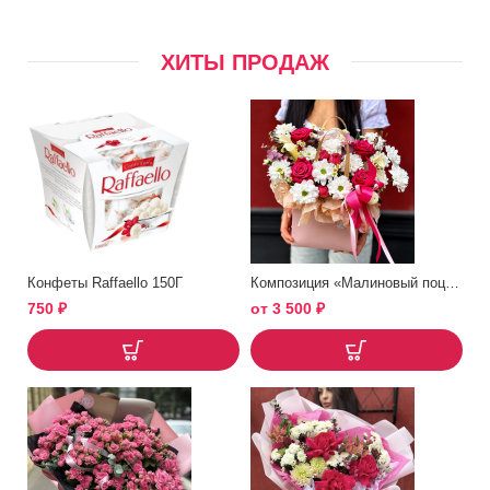
ХИТЫ ПРОДАЖ
Конфеты Raffaello 150Г
Композиция «Малиновый поцелуй»
750
₽
от
3 500
₽