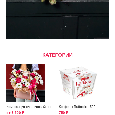
КАТЕГОРИИ
Композиция «Малиновый поцелуй»
Конфеты Raffaello 150Г
от
3 500
₽
750
₽