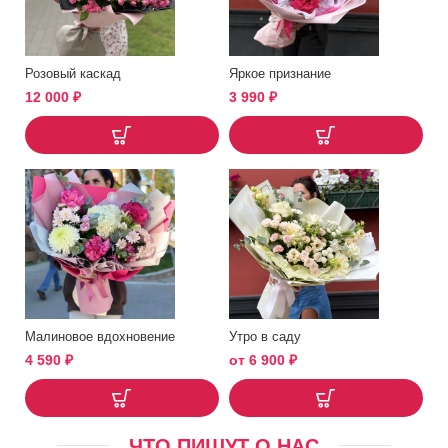
Розовый каскад
Яркое признание
12 000
₽
3 990
₽
Малиновое вдохновение
Утро в саду
4 590
₽
от
6 900
₽
ЧТО ПИШУТ О НАС