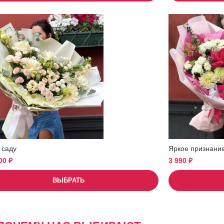
 саду
Яркое признани
900
₽
3 990
₽
ВЫБРАТЬ