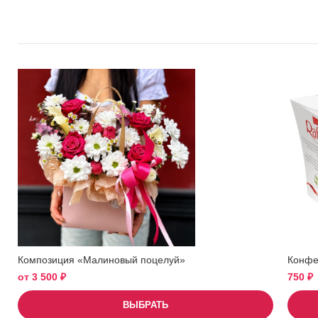
Композиция «Малиновый поцелуй»
Конфет
от
3 500
₽
750
₽
ВЫБРАТЬ