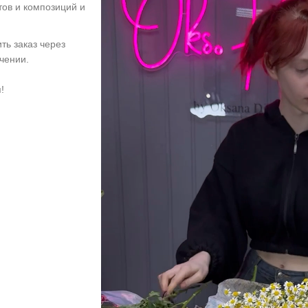
тов и композиций и
ть заказ через
учении.
!