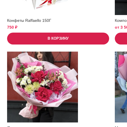
Конфеты Raffaello 150Г
Компо
750
₽
от
3 
В КОРЗИНУ