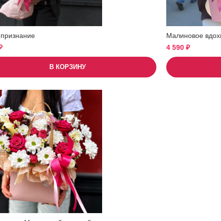
 признание
Малиновое вдох
₽
4 590
₽
В КОРЗИНУ