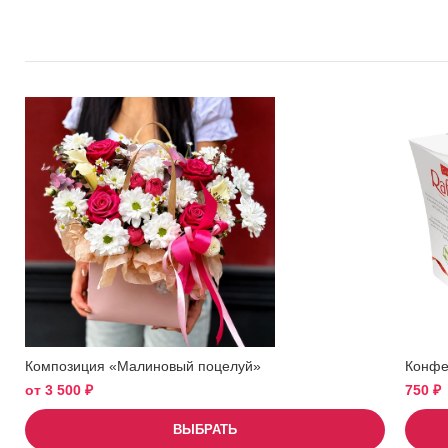
Композиция «Малиновый поцелуй»
Конфет
от
3 500
₽
750
₽
ВЫБРАТЬ