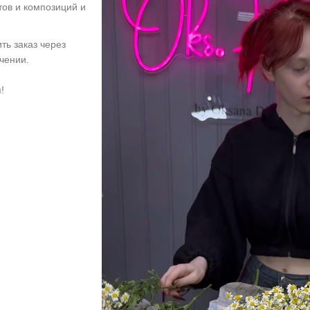
тов и композиций и
ть заказ через
учении.
!