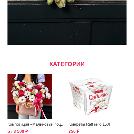
КАТЕГОРИИ
Композиция «Малиновый поцелуй»
Конфеты Raffaello 150Г
от
3 500
₽
750
₽