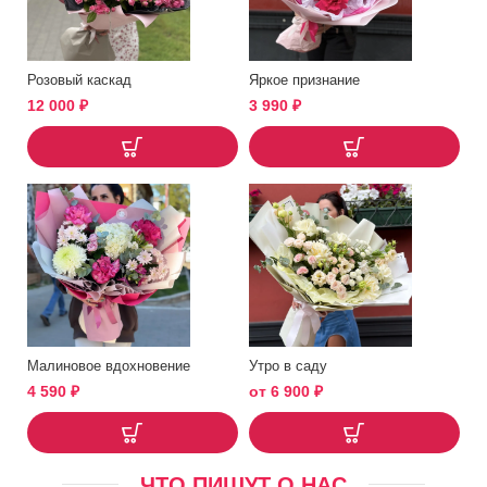
Розовый каскад
Яркое признание
12 000
₽
3 990
₽
Малиновое вдохновение
Утро в саду
4 590
₽
от
6 900
₽
ЧТО ПИШУТ О НАС