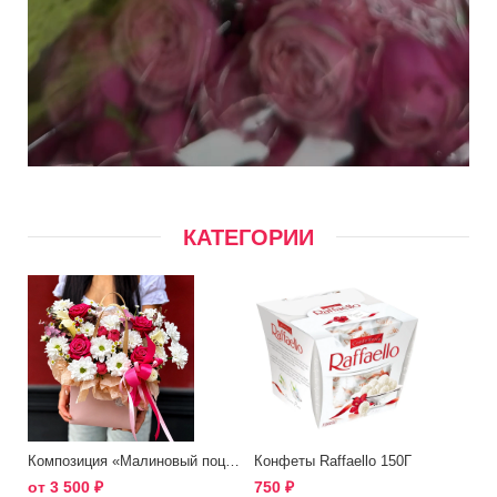
КАТЕГОРИИ
Композиция «Малиновый поцелуй»
Конфеты Raffaello 150Г
от
3 500
₽
750
₽