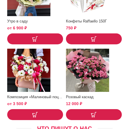
Утро в саду
Конфеты Raffaello 150Г
от
6 900
₽
750
₽
Композиция «Малиновый поцелуй»
Розовый каскад
от
3 500
₽
12 000
₽
ЧТО ПИШУТ О НАС